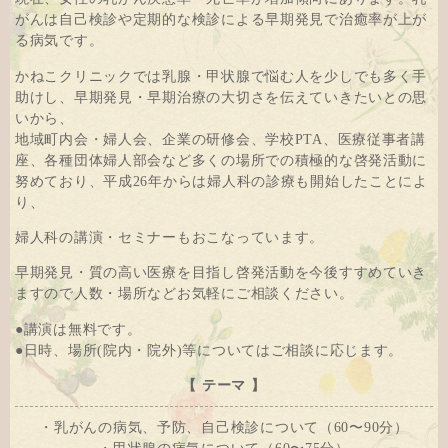
がんは自己検診や定期的な検診による早期発見で治癒率が上が
る病気です。
かねこクリニックでは乳腺・甲状腺で悩む人を少しでも多く手
助けし、早期発見・早期治療の大切さを伝えていきたいとの思
いから、
地域町内会・婦人会、企業の研修会、学校PTA、医療従事者講
座、各種団体婦人部会など多くの場所での積極的な啓発活動に
努めており、平成26年からは婦人科の診療も開始したことによ
り、
婦人科の講演・セミナーもおこなっています。
早期発見・質の高い医療を目指し啓発活動を今後すすめていき
ますので人数・場所などお気軽にご相談ください。
●講演は無料です。
●日時、場所(院内・院外)等についてはご相談に応じます。
【 テーマ 】
・乳がんの病気、予防、自己検診について（60〜90分）