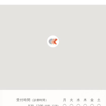
るみ取りの施術も行ってお
す。

バセ
り、原則日帰りでの対応が
ピルを用いた月経コントロ
疾患
可能です。 ホクロやイボな
ールや、ライフプランに合
寄り
どは見た目だけでは皮膚が
わせた避妊相談も承ってい
す。

んとの区別がつきにくいこ
ます。

急な
とが多く、適切な診断・処
地域の女性がいつでも頼れ
気に
置を受けることが重要で
る身近なクリニックとし
がな
す。 メスや炭酸ガスレーザ
て、誠実に診療に当たりま
切です
ーを用いた施術など、お悩
す。

必要
みに合わせた幅広いアプロ
ご不明点がございました
皆様
ーチで診療体制を整えてい
ら、お気軽にご相談くださ
い。
受付時間
月
火
水
木
金
土
（診療時間）
8:30 - 12:00
◯
◯
◯
◯
◯
◯