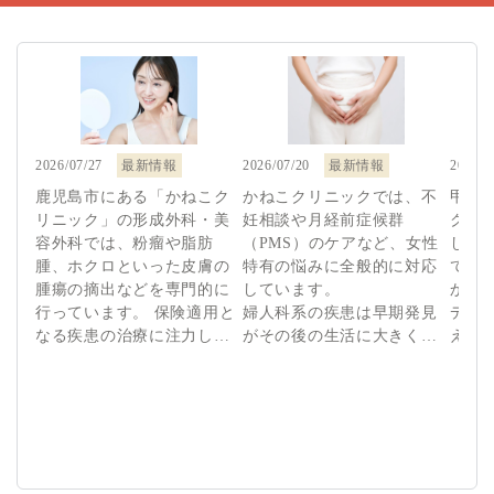
2026/07/27
最新情報
2026/07/20
最新情報
2026/0
鹿児島市にある「かねこク
かねこクリニックでは、不
甲状
リニック」の形成外科・美
妊相談や月経前症候群
クセ
容外科では、粉瘤や脂肪
（PMS）のケアなど、女性
し、
腫、ホクロといった皮膚の
特有の悩みに全般的に対応
ても
腫瘍の摘出などを専門的に
しています。

かね
行っています。 保険適用と
婦人科系の疾患は早期発見
デリ
なる疾患の治療に注力して
がその後の生活に大きく影
える
おり、上方が見えにくくな
響するため、定期受診を習
提供し
る眼瞼下垂症の手術や、原
慣にすることが大切です。

鹿児
発性局所多汗症に対する治
鹿児島市の婦人科外来とし
療で
療などを実施しています。
て、内診の不安を抱える方
でホ
また、美容外科（自由診
にも配慮し、痛みの少ない
ター
療）として二重まぶたやた
丁寧な診察を行う対応で
行う取