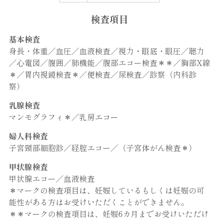
検査項目
基本検査
身長・体重／血圧／血液検査／視力・眼底・眼圧／聴力
／心電図／腹囲／肺機能／腹部エコー検査＊＊／胸部X線
＊／胃内視鏡検査＊／便検査／尿検査／診察（内科診
察）
乳腺検査
マンモグラフィ＊／乳房エコー
婦人科検査
子宮頸部細胞診／経腟エコー／（子宮体がん検査＊）
甲状腺検査
甲状腺エコー／血液検査
＊マークの検査項目は、妊娠しているもしくは妊娠の可
能性がある方はお受けいただくことができません。
＊＊マークの検査項目は、妊娠6カ月までお受けいただけ