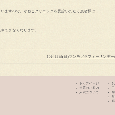
ていますので、かねこクリニックを受診いただく患者様は
。
駐車できなくなります。
10月19日(日)マンモグラフィーサンデ
トップページ
乳
当院のご案内
甲
入院について
婦
形
婦